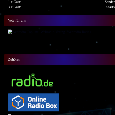
1 x Gast:
Sendep
3 x Gast:
Starts
Vote für uns
Zuhören