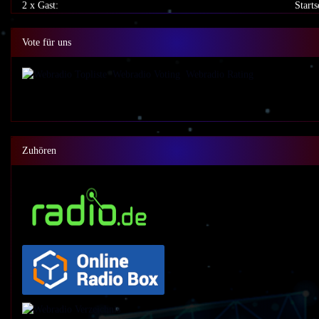
2 x Gast:
Starts
Vote für uns
Zuhören