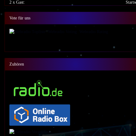
2 x Gast:
Starts
Vote für uns
Zuhören